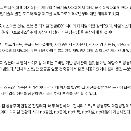
씨엠엑스(대표 이기상)는  '제17회 전국기술사대회에서 ‘대상’을 수상했다고 밝혔다.
기술의 발전 도모와 역량 제고를 목적으로 2007년부터 매년 개최되고 있다. 
I), 스마트 건설, 로봇 등 디지털 전환(DX) 시대의 디지털 역량 강화”였다. 씨엠엑
일 워크프로세스” 주제 영상이 대상(과기부 장관상)을 수상하게 된 것이다. 
서, 체크리스트, 콘크리트타설계획, 자재승인서 전자문서, 전자서명 기능 등, 검측과
측자료의 디지털화는 인천검단 아파트 붕괴현장 재발방지대책 중 하나로 제시된 바 있
지 않는다. 씨엠엑스 이기상 대표는 모바일 기반 공사관리 플랫폼 개발 역량으로 공동
 밝혔다. 「펀치리스트」란 준공을 앞둔 건축물에서 잘못 시공되었거나 흠이 생긴 부분
리스트」의 기능은 획기적이다. 각 세대 하자를 발견하고 사진을 촬영하면 동시에 협력
시간 결함 정보를 공유하면서 즉시 하자 부위를 보수할 수 있다.
점 공동주택 현장은 전쟁터다. 너무 복잡하다. 「펀치리스트」로 공동주택 마감공정의 
다. 디지털 전환의 시대 no볼펜, no종이, no카톡, no엑셀, no메일이 가능해진다 