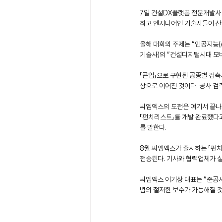
7일 건설DX플랫폼 전문개발사 
최고 엔지니어인 기술사들이 산업
올해 대회의 주제는 “인공지능(A
기술사)의 “건설디지털시대 모바
「콘업」으로 구현된 공종별 검측
상으로 이어진 것이다. 공사 검
씨엠엑스의 도전은 여기서 끝나
「펀치리스트」를 개발 완료했다고
를 말한다. 
8월 씨엠엑스가 출시하는 「펀치
전송된다. 기사와 협력업체가 실
씨엠엑스 이기상 대표는 “준공시
념의 철저한 보수가 가능해질 것이