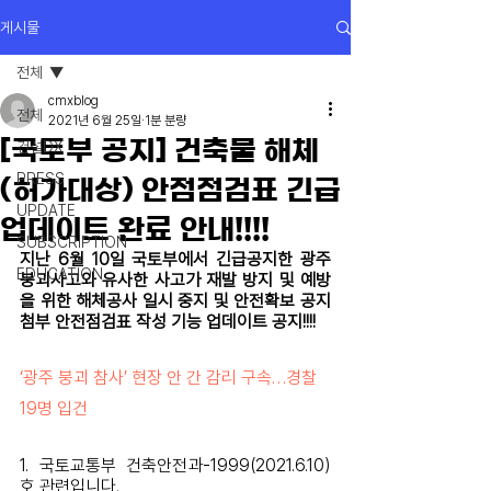
게시물
전체
cmxblog
전체
2021년 6월 25일
1분 분량
[국토부 공지] 건축물 해체
건설DX
PRESS
(허가대상) 안점점검표 긴급
UPDATE
업데이트 완료 안내!!!!
SUBSCRIPTION
지난 6월 10일 국토부에서 긴급공지한 광주 
EDUCATION
붕괴사고와 유사한 사고가 재발 방지 및 예방
을 위한 해체공사 일시 중지 및 안전확보 공지 
첨부 안전점검표 작성 기능 업데이트 공지!!!!
‘광주 붕괴 참사’ 현장 안 간 감리 구속…경찰 
19명 입건
1. 국토교통부 건축안전과-1999(2021.6.10)
호 관련입니다.