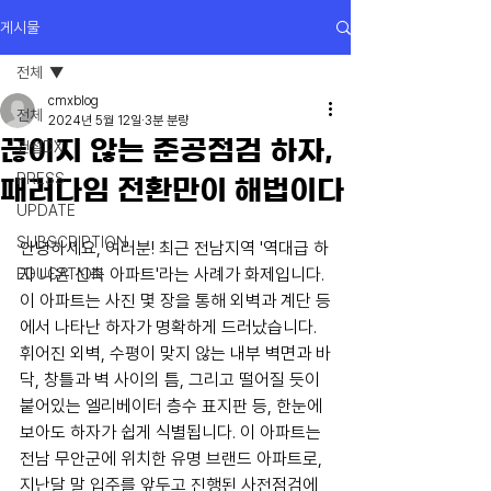
게시물
전체
cmxblog
전체
2024년 5월 12일
3분 분량
끊이지 않는 준공점검 하자,
건설DX
PRESS
패러다임 전환만이 해법이다
UPDATE
SUBSCRIPTION
안녕하세요, 여러분! 최근 전남지역 '역대급 하
자 나온 신축 아파트'라는 사례가 화제입니다. 
EDUCATION
이 아파트는 사진 몇 장을 통해 외벽과 계단 등
에서 나타난 하자가 명확하게 드러났습니다. 
휘어진 외벽, 수평이 맞지 않는 내부 벽면과 바
닥, 창틀과 벽 사이의 틈, 그리고 떨어질 듯이 
붙어있는 엘리베이터 층수 표지판 등, 한눈에 
보아도 하자가 쉽게 식별됩니다. 이 아파트는 
전남 무안군에 위치한 유명 브랜드 아파트로, 
지난달 말 입주를 앞두고 진행된 사전점검에