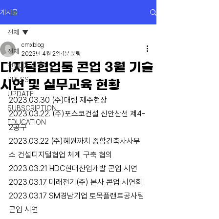
게시물
전체
cmxblog
전체
2023년 4월 2일
1분 분량
디지털협업툴 콘업 3월 기술
건설DX
PRESS
시연 및 실무교육 현황
UPDATE
2023.03.30 (주)대림 제주현장
SUBSCRIPTION
2023.03.22. (주)포스코건설 신안산선 제4-
EDUCATION
2공구
2023.03.22 (주)혜원까치 종합건축사사무
소 건설디지털협업 체계 구축 협의  
2023.03.21 HDC현대산업개발 콘업 시연 
2023.03.17 미래전기(주) 본사 콘업 시연회 
2023.03.17 SM경남기업 토목플랜트공사팀 
콘업 시연 