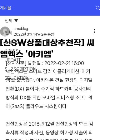
게시물
전체
cmxblog
전체
2022년 3월 14일
2분 분량
[신SW상품대상추천작] 씨
건설DX
PRESS
엠엑스 '아키엠'
UPDATE
[전자신문] 발행일 : 2022-02-21 16:00
SUBSCRIPTION
씨엠엑스는 스마트 감리 애플리케이션 '아키
EDUCATION
엠'을 출품했다. 아키엠은 건설 현장의 디지털
전환(DX) 툴이다. 수기식 하드카피 공사관리 
방식의 DX를 위한 모바일 서비스형 소프트웨
어(SaaS) 클라우드 시스템이다.
건설현장은 2018년 12월 건설현장의 모든 검
측서류 작성과 사진, 동영상 허가청 제출이 의