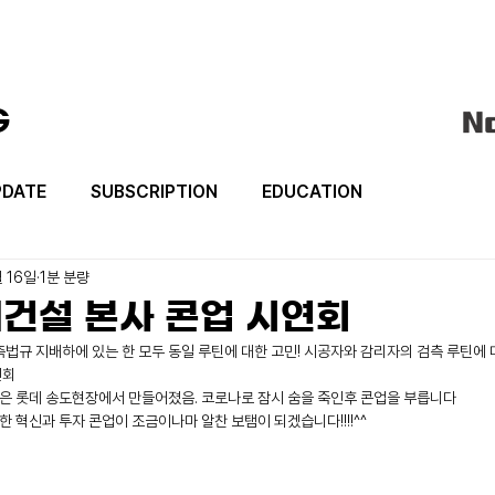
G
PDATE
SUBSCRIPTION
EDUCATION
월 16일
1분 분량
건설 본사 콘업 시연회
법규 지배하에 있는 한 모두 동일 루틴에 대한 고민! 시공자와 감리자의 검측 루틴에 대
연회
할은 롯데 송도현장에서 만들어졌음. 코로나로 잠시 숨을 죽인후 콘업을 부릅니다
 혁신과 투자 콘업이 조금이나마 알찬 보탬이 되겠습니다!!!!^^