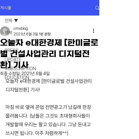
게시물
전체
cmxblog
전체
2021년 6월 3일
1분 분량
오늘자 e대한경제 [한미글로
건설DX
PRESS
벌 건설사업관리 디지털전
UPDATE
환] 기사
SUBSCRIPTION
최종 수정일:
2021년 6월 4일
EDUCATION
오늘자 e대한경제 [한미글로벌 건설사업관리 
디지털전환] 기사! 
마침 바로 옆에 콘업 전면광고가 났길래 한장 
올려봅니다. (남들은 그것도 초대형회사들이 
개발할때 우리는 팔고 있습니다. 그냥 돈내고 
쓰시면 됩니다. 아주 저렴하게^^)