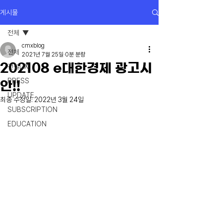
게시물
전체
cmxblog
전체
2021년 7월 25일
0분 분량
202108 e대한경제 광고시
건설DX
PRESS
안!!
UPDATE
최종 수정일:
2022년 3월 24일
SUBSCRIPTION
EDUCATION