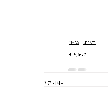
건설DX
UPDATE
최근 게시물