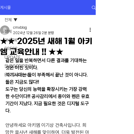
게시물
전체
cmxblog
전체
2024년 12월 26일
2분 분량
★★ 2025년 새해 1월 아키
건설DX
PRESS
엠 교육안내 !! ★★
UPDATE
같은 일을 반복하면서 다른 결과를 기대하는 
SUBSCRIPTION
것은 미친 짓이다.
석기시대는 돌이 부족해서 끝난 것이 아니다. 
EDUCATION
돌은 지금도 많다!!
도구는 당신의 능력을 확장시키는 가장 강력
한 수단이다!!! 공사감리에서 종이와 펜은 유효
기간이 지났다. 지금 필요한 것은 디지털 도구
다.
안녕하세요 아키엠 이기상 건축사입니다. 희
망찬 을사년 새해를 맞이하여, 더욱 발전된 아