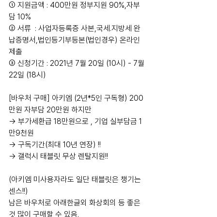
① 지원금액 : 400만원 정부지원 90%,자부
담 10%
② 서류  : 사업자등록증 사본,국세.지방세 완
납증명서,법인등기부등본(법인경우) 온라인 
제출 
③ 신청기간 : 2021년 7월 20일 (10시) - 7월 
22일 (18시) 
[바우처 구매] 아키엠 (2년*5인 구독형) 200
만원 자부담 20만원 하지만
→ 부가세환급 18만원으로 , 기업 실부담금 1
만9천원
→ 구독기간(최대 10년 연장) !!
→ 갤럭시 태블릿 무상 렌탈지원!! 
(아키엠 미사용자라도 일단 태블릿은 챙기는 
센스!!)
남은 바우처로 아래한글외 화상회의 등 좋은 
것 많이 구매할 수 있음.