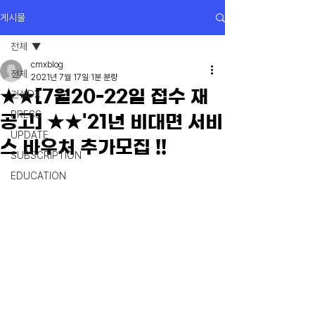
게시물
전체
cmxblog
전체
2021년 7월 17일
1분 분량
★★[7월20-22일 접수 재
건설DX
PRESS
공고] ★★ '21년 비대면 서비
UPDATE
스 바우처 추가모집 !!
SUBSCRIPTION
EDUCATION