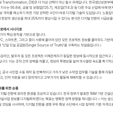
al Transformation, DX)은 더 이상 선택이 아닌 필수 과제입니다. 한국생산성본부에
는 95.8로, 금융 및 보험업(125.7), 제조업(114.3) 등 다른 주요 산업에 비해
성 격차를 해소하기 위한 가장 강력한 수단이 바로 디지털 기술의 도입입니다. 노동집
 현장의 생산성을 최대 25%까지 향상시킬 수 있다는 분석은 디지털 전환의 시급성을
사일로에서 시너지로
 가지 핵심 원칙을 기반으로 합니다.
PC, 스마트폰, 그리고 종이 서류에 흩어져 있던 모든 프로젝트 정보를 클라우드 기반
단일 진실 공급원(Single Source of Truth)'을 구축하는 첫걸음입니다.
3
, 감리단, 발주처 등 모든 프로젝트 이해관계자가 동일한 정보에 동시적으로 접근하고
입니다. 이는 조직 간의 장벽을 허물고, 정보의 투명성을 높여 의사결정 속도를 획기적
, 공사 사진첩 수동 제작 등 반복적이고 가치가 낮은 수작업 업무를 기술을 통해 자동
고, 인적 자원을 보다 창의적이고 고부가가치 활동에 재배치할 수 있습니다.
10
변화를 위한 순풍
지털 전환에 유리한 환경을 조성하고 있습니다. 한국 정부가 발표한 'BIM 기반 건설
 건설사업 정보를 디지털화하겠다는 목표는 명확한 정책 방향을 제시합니다.
 이는 앞
11
될 것임을 시사하며, 디지털 전환을 경쟁 우위 확보 수단에서 시장 참여의 기본 자격으