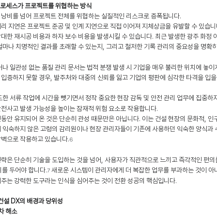
그 프로세스가 프로젝트를 위협하는 방식
 낭비를 넘어 프로젝트 전체를 위협하는 실질적인 리스크로 증폭됩니다.
리 지연은 프로젝트 준공 및 인계 지연으로 직접 이어져 지체상금을 유발할 수 있습니다
대한 재시공 비용과 하자 보수 비용을 발생시킬 수 있습니다. 최근 발생한 광주 화정 
얼마나 치명적인 결과를 초래할 수 있는지, 그리고 철저한 기록 관리의 중요성을 명확
나 일관성 없는 품질 관리 문서는 법적 분쟁 발생 시 기업을 매우 불리한 위치에 놓이게
입증하지 못할 경우, 발주처와 대중의 신뢰를 잃고 기업의 평판에 심각한 타격을 입을
도한 서류 작업에 시간을 뺏기면서 정작 중요한 현장 감독 및 안전 관리 업무에 집중하지
안전사고 발생 가능성을 높이는 잠재적 위험 요소로 작용합니다.
동안 유지되어 온 것은 단순히 관성 때문만은 아닙니다. 이는 건설 현장의 문화적, 인
에 익숙하지 않은 고령의 감리원이나 현장 관리자들이 기존에 사용하던 익숙한 양식과 
장벽으로 작용하고 있습니다.
6
략은 단순히 기술을 도입하는 것을 넘어, 사용자가 직관적으로 느끼고 즉각적인 편의를
위를 두어야 합니다.
 새로운 시스템이 관리자에게 더 복잡한 업무를 부과하는 것이 아니
7
어주는 강력한 도구라는 인식을 심어주는 것이 전환 성공의 핵심입니다.
 건설 DX의 배경과 당위성
격차 해소