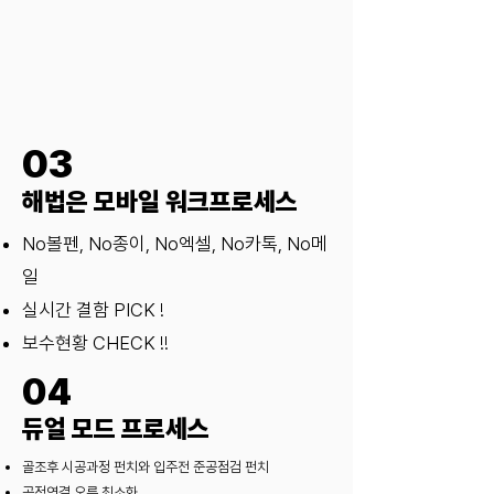
03
해법은 모바일 워크프로세스
No볼펜, No종이, No엑셀, No카톡, No메
일
실시간 결함 PICK !
보수현황 CHECK !!
04
듀얼 모드 프로세스
골조후 시공과정 펀치와 입주전 준공점검 펀치
공정연결 오류 최소화