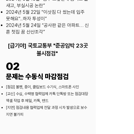
새고, 부실시공 논란”
2024년 5월 22일 "이삿짐 다 쌌는데 입주
못해요"...하자 투성이”
2024년 5월 24일 “공사판 같은 아파트… 신
혼 첫집 꿈 산산조각”
[​급기야] 국토교통부 "준공임박 23곳
불시점검"
02
문제는 수동식 마감점검
[점검] 볼펜, 종이, 클립보드 수기식, 스마트폰 사진
[교신] 수십, 수백명 협력업체 카톡 단톡방 또는 점검대장
엑셀 작업 후 메일, 카톡, 밴드
[지연] 점검내용 협력업체 전달 과정 시차 발생으로 보수
지연 불가피