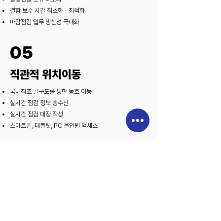
결함 보수 시간 최소화ㆍ최적화
​마감점검 업무 생산성 극대화
05
직관적 위치이동
국내최초 골구도를 통한 동호 이동
​실시간 점검 정보 송수신
​실시간 점검 대장 작성
스마트폰, 태블릿, PC 올인원 액세스
06
품질관리 평가 정량화
마감점검 업무 생산성 극대화
공종별, 업체별 실시간 평가
품질관리 평가 정량화