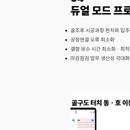
듀얼 모드 프
골조후 시공과정 펀치와 입주
공정연결 오류 최소화
결함 보수 시간 최소화ㆍ최
​마감점검 업무 생산성 극대화