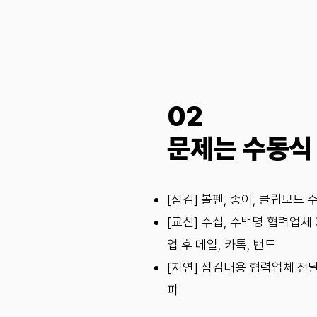
02
문제는 수동식
[점검] 볼펜, 종이, 클립보드
[교신] 수십, 수백명 협력업체
업 후 메일, 카톡, 밴드
[지연] 점검내용 협력업체 전
피