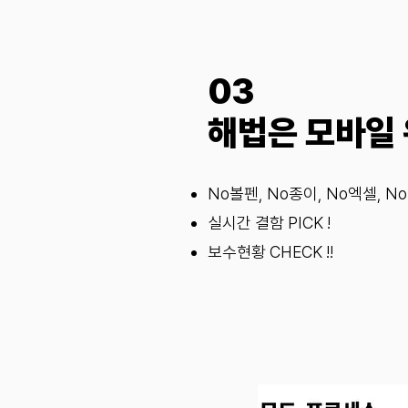
03
해법은 모바일
No볼펜, No종이, No엑셀, N
실시간 결함 PICK !
보수현황 CHECK !!