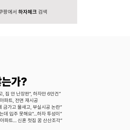
 쿠팡에서
하자체크
검색
않는가?
고, 집 안 난장판", 하자만 6만건”
 아파트, 전면 재시공
인데 금가고 물새고, 부실시공 논란”
쌌는데 입주 못해요"...하자 투성이”
은 아파트… 신혼 첫집 꿈 산산조각”