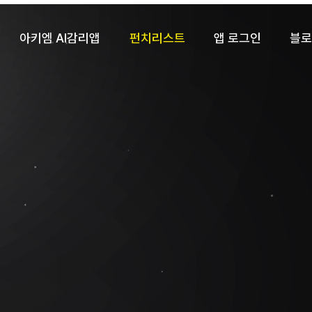
아키엠 AI감리앱
펀치리스트
앱 로그인
블로