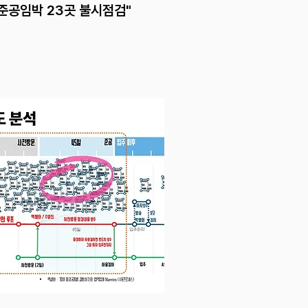
"준공임박 23곳 불시점검"