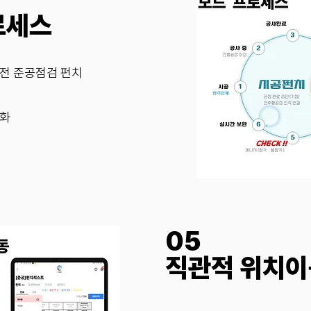
로세스
전 준공점검 펀치
적화
05
직관적 위치이