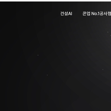
건설AI
콘업 No.1공